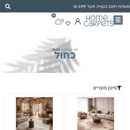
משלוח חינם בקנייה מעל 699 ₪
0
0
דף הבית
»
כחול
כחול
סינון מוצרים