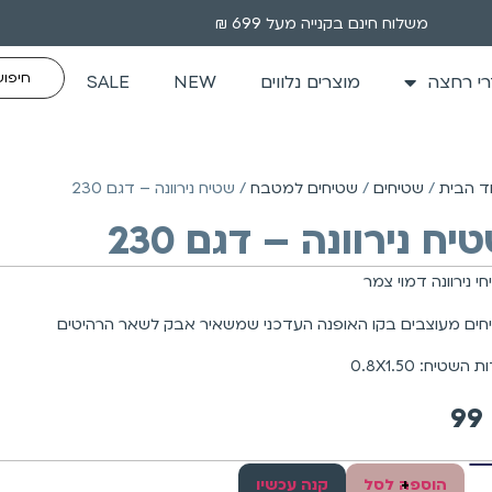
משלוח חינם בקנייה מעל 699 ₪
י רחצה
מוצרים נלווים
NEW
SALE
ד הבית
/
שטיחים
/
שטיחים למטבח
/ שטיח נירוונה – דגם 230
יח נירוונה – דגם 230
י נירוונה דמוי צמר
חים מעוצבים בקו האופנה העדכני שמשאיר אבק לשאר הרהיטים
 השטיח: 0.8X1.50
99
+
הוספה לסל
קנה עכשיו