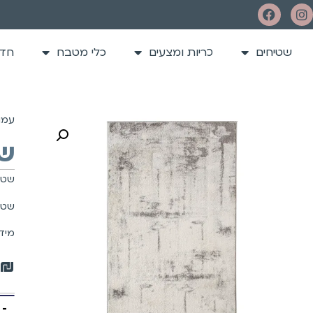
שטיחים
כריות ומצעים
כלי מטבח
חדר
עמו
שט
שטיח
שטי
מידות
₪
-